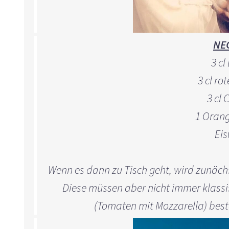
NE
3 cl
3 cl ro
3 cl
1 Oran
Eis
Wenn es dann zu Tisch geht, wird zunäch
Diese müssen aber nicht immer klass
(Tomaten mit Mozzarella) beste