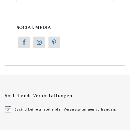
SOCIAL MEDIA
Anstehende Veranstaltungen
Es sind keine anstehenden Veranstaltungen vorhanden.
H
i
n
w
e