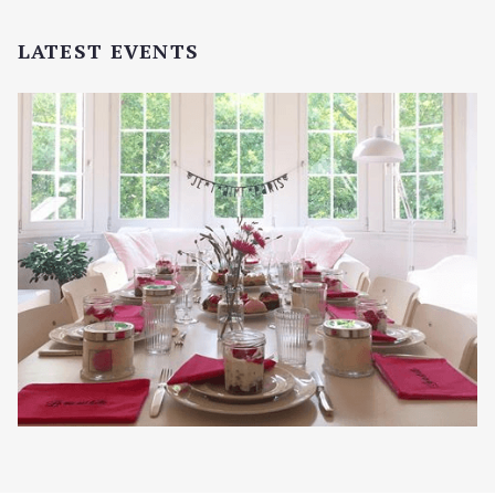
i
s
LATEST EVENTS